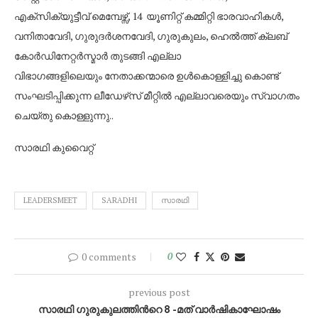
എക്സിക്യുട്ടീവ് മെമ്പേഴ്സ്, 14 യൂണിറ്റ് കമ്മിറ്റി ഭാരവാഹികൾ,
വനിതാവേദി, ഗുരുദർശനവേദി, ഗുരുകുലം, ഹെൽത്ത് ക്ലബ്
കോർഡിനേറ്റർസ്മാർ തുടങ്ങി എല്ലാ
വിഭാഗങ്ങളിലെയും നേതാക്കന്മാരെ ഉൾകൊള്ളിച്ചു കൊണ്ട്
സംഘടിപ്പിക്കുന്ന ലീഡേഴ്‌സ് മീറ്റിൽ എല്ലാവരെയും സ്വാഗതം
ചെയ്തു കൊള്ളുന്നു..
സാരഥി കുവൈറ്റ്
LEADERSMEET
SARADHI
സാരഥി
0 comments
0
previous post
സാരഥി ഗുരുകുലത്തിൻറെ 8 -മത് വാർഷികാഘോഷം