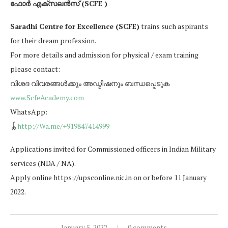
ഫോർ എക്സലൻസ് (SCFE )
Saradhi Centre for Excellence (SCFE)
trains such aspirants
for their dream profession.
For more details and admission for physical / exam training
please contact:
വിശദ വിവരങ്ങൾക്കും അഡ്മിഷനും ബന്ധപ്പെടുക
www.ScfeAcademy.com
WhatsApp:
🪀
http://Wa.me/+919847414999
Applications invited for Commissioned officers in Indian Military
services (NDA / NA).
Apply online https://upsconline.nic.in on or before 11 January
2022.
January 5, 2022
0 comments