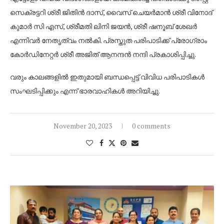
സെക്രട്ടറി ശ്രീ ജിതിൻ ദാസ്, വൈസ് ചെയർമാൻ ശ്രീ വിനോദ്
കുമാർ സി എസ്, ശ്രീമതി ലിനി ജയൻ, ശ്രീ ഷനൂബ് ശേഖർ
എന്നിവർ നേതൃത്വം നൽകി. പ്രസ്തുത പരിപാടിക്ക് പ്രോഗ്രാം
കോർഡിനേറ്റർ ശ്രീ അജിത് ആനന്ദൻ നന്ദി പ്രകാശിപ്പിച്ചു.
വരും കാലങ്ങളിൽ ഇതുമായി ബന്ധപ്പെട്ട് വിവിധ പരിപാടികൾ
സംഘടിപ്പിക്കും എന്ന് ഭാരവാഹികൾ അറിയിച്ചു.
November 20, 2023
0 comments