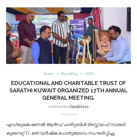
Events
News/Blog
SCFE
EDUCATIONAL AND CHARITABLE TRUST OF
SARATHI KUWAIT ORGANIZED 17TH ANNUAL
GENERAL MEETING.
written by
Gurubless
എഡ്യൂക്കേഷണൽ ആൻഡ് ചാരിറ്റബിൾ ട്രസ്റ്റ് ഓഫ് സാരഥി
കുവൈറ്റ് 17- മത് വാർഷിക പൊതുയോഗം സംഘടിപ്പിച്ചു.