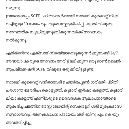
വരുന്നു.
ഇതോടൊപ്പം SCFE പഠിതാക്കൾക്കായി സാരഥി കുവൈറ്റ് നീക്കി
വച്ചിട്ടുള്ള 50 ലക്ഷം രൂപയുടെ സ്കോളർഷിപ്പ് പദ്ധതിയിലൂടെ,
സാമ്പത്തിക ബുദ്ധിമുട്ടനുഭവിക്കുന്നവർക്ക് അവസരം
നൽകുന്നു.
എൻട്രൻസ് എക്സാമിന് തയ്യാറെടുക്കുന്നർക്കുവേണ്ടി 24/7
അദ്ധ്യാപകരുടെ സേവനം നേരിട്ട് ലഭിക്കുന്ന ഒരു ഓൺലൈൻ
ആപ്ലിക്കേഷൻ SCFE യിലൂടെ ഒരുക്കിയിട്ടുമുണ്ട്.
സാരഥി കുവൈറ്റ് വനിതാവേദി ചെയർപേഴ്സൺ ശ്രീമതി പ്രീതി
പ്രശാന്ത് ഭദ്രദീപം കൊളുത്തി, കുമാരി ഇർഷാ കരളത്ത്, കുമാരി
ലിയാ കരളത്ത് എന്നിവരുടെ ദൈവദശക ആലാപനത്തോടെ
ആരംഭിച്ച ചടങ്ങിന് ട്രസ്റ്റ് ജോയിന്റ് സെക്രട്ടറി ശ്രീ മുരുകദാസ്
സ്വാഗതവും, അനുശോചന പ്രമേയം ശ്രീ ബിനു എം കെ യും
അവതരിപ്പിച്ചു.