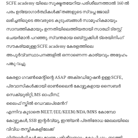
SCFE academy യിലെ സൂക്ഷ്മതയേറിയ പരിശീലനത്താൽ 160 ൽ
പരം ഉദ്യോഗാർത്ഥികൾക്ക് തങ്ങളുടെ സ്വപ്ന ജോലി
ലഭിച്ചതിലൂടെ അവരുടെ കുടുംബങ്ങൾ സാമൂഹികമായും
സാമ്പത്തികമായും ഉന്നതിയിലെത്തിയതായി സാരഥി ട്രസ്റ്റ്
ചെയർമാൻ പറഞ്ഞു. സ്വന്തമായ ഒബ്സ്റ്റക്കിൾ ട്രെയിനിംഗ്
സൗകര്യമുള്ള SCFE academy കേരളത്തിലെ
അപൂർവ്വസ്ഥാപനങ്ങളിൽ ഒന്നാണെന്ന കാര്യവും അദ്ദേഹം
പങ്കു വച്ചു.
കേരളാ ഗവൺമെന്റിന്റെ ASAP അക്രഡിറ്റേഷൻ ഉള്ള SCFE,
പ്രവാസികൾക്കായി ഓൺലൈൻ കോഴ്സുകളായ സൈബർ
സെക്യൂരിറ്റി, MS ഓഫീസ്,
ലൈഫ് സ്കിൽ ഡെവലപ്മെൻറ്
എന്നിവ കൂടാതെ NEET/JEE/KEEM/NDA/MNS കോമ്പോ
കോഴ്സുകൾ, SSB ഇന്റർവ്യൂ, ഇന്ത്യൻ പ്രതിരോധ മേഖലയിലെ
വിവിധ തസ്തികകളിലേക്ക്
വിദ്യാർഥികൾക്കു വേണ്ട പരിശീലനവും കോച്ചിംഗും നടത്തി