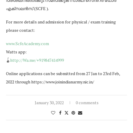
പരിശീലനങ്ങൾക്കും സമീപിക്കുക സാരഥി സെൻറർ ഫോർ
എക്സലൻസ് (SCFE ).
For more details and admission for physical / exam training
please contact:
www.ScfeAcademy.com
Watts app:
🪀
http://Wa.me/+919847414999
Online applications can be submitted from 27 Jan to 23rd Feb,
2022 through https://www.joinindianarmy.nic.in/
January 30, 2022
0 comments