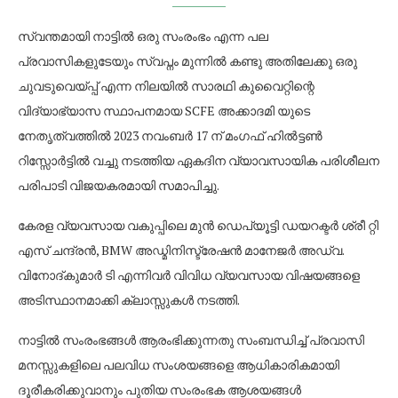
സ്വന്തമായി നാട്ടിൽ ഒരു സംരംഭം എന്ന പല
പ്രവാസികളുടേയും സ്വപ്നം മുന്നിൽ കണ്ടു അതിലേക്കു ഒരു
ചുവടുവെയ്പ്പ് എന്ന നിലയിൽ സാരഥി കുവൈറ്റിന്റെ
വിദ്യാഭ്യാസ സ്ഥാപനമായ SCFE അക്കാദമി യുടെ
നേതൃത്വത്തിൽ 2023 നവംബർ 17 ന് മംഗഫ് ഹിൽട്ടൺ
റിസ്സോർട്ടിൽ വച്ചു നടത്തിയ ഏകദിന വ്യാവസായിക പരിശീലന
പരിപാടി വിജയകരമായി സമാപിച്ചു.
കേരള വ്യവസായ വകുപ്പിലെ മുൻ ഡെപ്യൂട്ടി ഡയറക്ടർ ശ്രീ റ്റി
എസ് ചന്ദ്രൻ, BMW അഡ്മിനിസ്ട്രേഷൻ മാനേജർ അഡ്വ.
വിനോദ്കുമാർ ടി എന്നിവർ വിവിധ വ്യവസായ വിഷയങ്ങളെ
അടിസ്ഥാനമാക്കി ക്ലാസ്സുകൾ നടത്തി.
നാട്ടിൽ സംരംഭങ്ങൾ ആരംഭിക്കുന്നതു സംബന്ധിച്ച് പ്രവാസി
മനസ്സുകളിലെ പലവിധ സംശയങ്ങളെ ആധികാരികമായി
ദൂരീകരിക്കുവാനും പുതിയ സംരംഭക ആശയങ്ങൾ