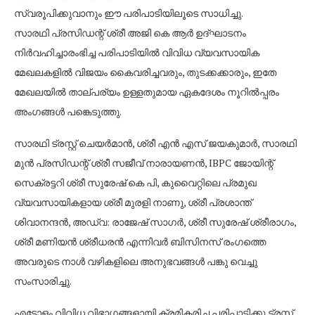
സ്വരൂപിക്കുവാനും ഈ പരിപാടിയിലൂടെ സാധിച്ചു.
സാരഥി പ്രസിഡന്റ്‌ ശ്രീ അജി കെ ആർ ഉദ്ഘാടനം
നിർവഹിച്ചാരംഭിച്ച പരിപാടിയിൽ വിവിധ വ്യവസായിക
മേഖലകളിൽ വിജയം കൈവരിച്ചവരും, തുടക്കക്കാരും, ഇതേ
മേഖലയിൽ താല്പര്യം ഉള്ളതുമായ ഏകദേശം നൂറിൽപ്പരം
അംഗങ്ങൾ പങ്കെടുത്തു.
സാരഥി ട്രസ്റ്റ് ചെയർമാൻ, ശ്രീ എൻ എസ് ജയകുമാർ, സാരഥി
മുൻ പ്രസിഡന്റ് ശ്രീ സജീവ് നാരായണൻ, IBPC ജോയിന്റ്
സെക്രട്ടറി ശ്രീ സുരേഷ് കെ പി, കുവൈറ്റിലെ പ്രമുഖ
വ്യവസായികളായ ശ്രീ മുരളി നാണു, ശ്രീ പ്രശാന്ത്
ശിവാനന്ദൻ, അഡ്വ: രാജേഷ് സാഗർ, ശ്രീ സുരേഷ് ശ്രീരാഗം,
ശ്രീ മണിയൻ ശ്രീധരൻ എന്നിവർ ബിസിനസ്‌ രംഗത്തെ
അവരുടെ നാൾ വഴികളിലെ അനുഭവങ്ങൾ പങ്കു വെച്ചു
സംസാരിച്ചു.
എട്ടോളം വിവിധ വിഭാഗങ്ങളായി ക്രമികരിച്ച പരിപാടിക്കു ട്രസ്റ്റ്‌