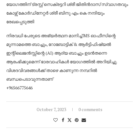
യോഗത്തിന് ട്രസ്റ്റ്‌ സെക്രട്ടറി ശ്രീ ജിതിൻദാസ് സ്വാഗതവും
കോഴ്സ് കോർഡിനേറ്റർ ശ്രീ ബിനു എം കെ നന്ദിയും
രേഖപ്പെടുത്തി
നിരവധി പേരുടെ അഭ്യർത്ഥന മാനിച്ച് MS ഓഫീസിന്റെ
മൂന്നാമത്തെ ബാച്ചും, റോബോട്ടിക് & ആർട്ടിഫിഷ്യൽ
ഇന്റിലെജൻസ്സിന്റെ (AI) ആദ്യ ബാച്ചും ഉടൻതന്നെ
ആരംഭിക്കുമെന്ന് ഭാരവാഹികൾ യോഗത്തിൽ അറിയിച്ചു.
വിശദവിവരങ്ങൾക്ക് താഴെ കാണുന്ന നമ്പറിൽ
ബന്ധപെടാവുന്നതാണ്
+96566775646
October 7, 2023
0 comments