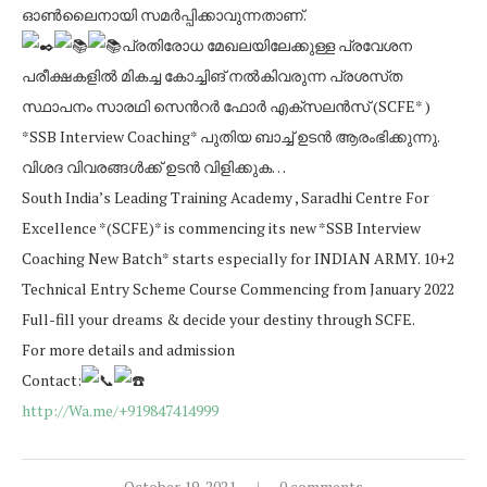
ഓൺലൈനായി സമർപ്പിക്കാവുന്നതാണ്.
പ്രതിരോധ മേഖലയിലേക്കുള്ള പ്രവേശന
പരീക്ഷകളിൽ മികച്ച കോച്ചിങ് നൽകിവരുന്ന പ്രശസ്‌ത
സ്ഥാപനം സാരഥി സെൻറർ ഫോർ എക്സലൻസ് (SCFE* )
*SSB Interview Coaching* പുതിയ ബാച്ച് ഉടൻ ആരംഭിക്കുന്നു.
വിശദ വിവരങ്ങൾക്ക് ഉടൻ വിളിക്കുക…
South India’s Leading Training Academy , Saradhi Centre For
Excellence *(SCFE)* is commencing its new *SSB Interview
Coaching New Batch* starts especially for INDIAN ARMY. 10+2
Technical Entry Scheme Course Commencing from January 2022
Full-fill your dreams & decide your destiny through SCFE.
For more details and admission
Contact:
http://Wa.me/+919847414999
October 19, 2021
0 comments