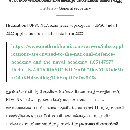
written by
Generalsecretary
| Education | UPSC NDA exam 2022 | upsc.gov.in | UPSC | nda 1
2022 application form date | nda form 2022 –
https://www.mathrubhumi.com/careers/jobs/appl
ications-are-invited-to-the-national-defence-
academy-and-the-naval-academy-1.6314757?
fbclid=IwAR1b9OhYlIGNHFznDh3HnvXUKOdr5D
xOdbKHdswdlikg7C6HopODeOw8Z8s
ഇൻഡ്യൻ മിലിട്ടറി കമ്മീഷൻഡ് ഓഫീസർ തസ്തികകളിലേക്ക് (
NDA, NA ) +2 പാസ്സായവർക്ക് ഇപ്പോൾ അപേക്ഷിക്കാം.
അപേക്ഷകൾ ഓൺലൈൻ ആയി 2022 ജനുവരി 11 നു മുൻപായി
സമർപ്പിക്കേണ്ടതാണ്. വിശദവിവരങ്ങൾക്കും ഫിസിക്കൽ /
പരീക്ഷാ പരിശീലനങ്ങൾക്കും സമീപിക്കുക
സാരഥി സെൻറർ