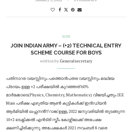
SCFE
JOIN INDIAN ARMY – (+2) TECHNICAL ENTRY
SCHEME COURSE FOR BOYS
written by
Generalsecretary
പതിനാറര വയസ്സിനും പത്തൊൻപതര വയസ്സിനും മദ്ധ്യേ
പ്രായം ഉള്ള +2 പരീക്ഷയിൽ കുറഞ്ഞത് 60%
മാർക്കോടെ(Physics, Chemistry, Mathematics) വിജയിച്ചതും JEE
Main പരീക്ഷ എഴുതിയ ആൺ കുട്ടികൾക്ക് ഇൻഡ്യൻ
ആർമിയിൽ ലഫ്റ്റനൻ്റ് റാങ്ക് ഉള്ള, 2022 ജനുവരിയിൽ തുടങ്ങുന്ന
10+2 ടെക്നിക്കൽ എൻട്രി സ്കീം കോഴ്സിലേക്ക് അപേക്ഷ
ക്ഷണിച്ചിരിക്കുന്നു. അപേക്ഷകൾ 2021 നവംബർ 8 വരെ