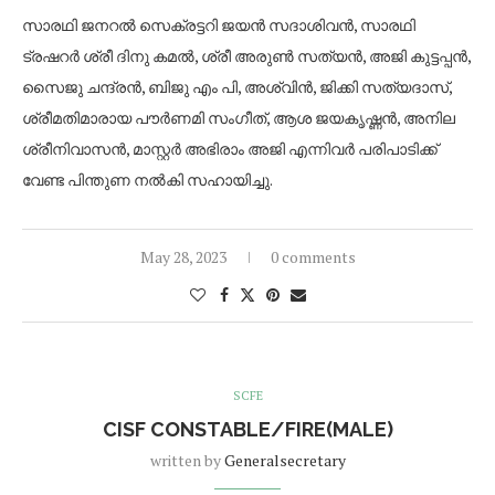
സാരഥി ജനറൽ സെക്രട്ടറി ജയൻ സദാശിവൻ, സാരഥി
ട്രഷറർ ശ്രീ ദിനു കമൽ, ശ്രീ അരുൺ സത്യൻ, അജി കുട്ടപ്പൻ,
സൈജു ചന്ദ്രൻ, ബിജു എം പി, അശ്വിൻ, ജിക്കി സത്യദാസ്,
ശ്രീമതിമാരായ പൗർണമി സംഗീത്, ആശ ജയകൃഷ്ണൻ, അനില
ശ്രീനിവാസൻ, മാസ്റ്റർ അഭിരാം അജി എന്നിവർ പരിപാടിക്ക്
വേണ്ട പിന്തുണ നൽകി സഹായിച്ചു.
May 28, 2023
0 comments
SCFE
CISF CONSTABLE/FIRE(MALE)
written by
Generalsecretary