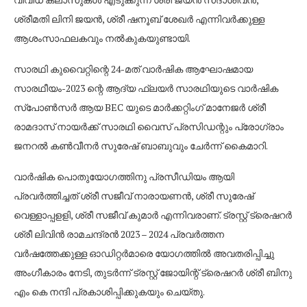
ശ്രീമതി ലിനി ജയൻ, ശ്രീ ഷനൂബ് ശേഖർ എന്നിവർക്കുള്ള
ആശംസാഫലകവും നൽകുകയുണ്ടായി.
സാരഥി കുവൈറ്റിന്റെ 24-മത് വാർഷിക ആഘോഷമായ
സാരഥീയം-2023 ന്റെ ആദ്യ ഫ്ലയർ സാരഥിയുടെ വാർഷിക
സ്പോൺസർ ആയ BEC യുടെ മാർക്കറ്റിംഗ് മാനേജർ ശ്രീ
രാമദാസ് നായർക്ക് സാരഥി വൈസ് പ്രസിഡന്റും പ്രോഗ്രാം
ജനറൽ കൺവീനർ സുരേഷ് ബാബുവും ചേർന്ന് കൈമാറി.
വാർഷിക പൊതുയോഗത്തിനു പ്രസീഡിയം ആയി
പ്രവർത്തിച്ചത് ശ്രീ സജീവ് നാരായണൻ, ശ്രീ സുരേഷ്
വെള്ളാപ്പളളി, ശ്രീ സജീവ് കുമാർ എന്നിവരാണ്. ട്രസ്റ്റ് ട്രെഷറർ
ശ്രീ ലിവിൻ രാമചന്ദ്രൻ 2023 – 2024 പ്രവർത്തന
വർഷത്തേക്കുള്ള ഓഡിറ്റർമാരെ യോഗത്തിൽ അവതരിപ്പിച്ചു
അംഗീകാരം നേടി, തുടർന്ന് ട്രസ്റ്റ് ജോയിന്റ് ട്രെഷറർ ശ്രീ ബിനു
എം കെ നന്ദി പ്രകാശിപ്പിക്കുകയും ചെയ്തു.