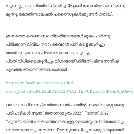
യൂണിറ്റുകളെ പ്രതിനിധീകരിച്ച ടീമുകൾ യഥാക്രമം ഒന്ന്, രണ്ടു,
മൂന്നു, കോൺസലേഷൻ പ്രൈസുകൾക്കു അർഹരായി.
ഇന്നത്തെ കാലാവസ്ഥ വ്യതിയാനങ്ങൾ മൂലം പടർന്നു
പിടിക്കുന്ന വിവിധ തരാം വൈറൽ പനികളെക്കുറിച്ചും
അതിനെടുക്കേണ്ട പ്രതിരോധങ്ങളെ കുറിച്ചും
പ്രതിവിധികളെക്കുറിച്ചും വിശദമായ് ശ്രീമതി ഷീബ അനീഷ്
എടുത്ത ക്ലാസ് ശ്രദ്ധേയമായി.
https://m.facebook.com/story.php?
story_fbid=pfbid0bkRaBP5uX32W4A2rTmPCB7pzyrPiRNnDqhUuwz
വനിതാവേദി ഈ പ്രവർത്തന വർഷത്തിൽ നടത്തിയ മറ്റു രണ്ടു
പരിപാടികൾ ആയ “ജ്ഞാനാമൃതം 2022 “, “ജനനി 2022
“എന്നിവയിൽ പങ്കെടുത്തവർക്കുള്ള മെമെന്റോസ് വിതരണവും,
സമ്മാനദാനവും ഇതിനോട് അനുബന്ധിച്ചു നടക്കുകയുണ്ടായി.