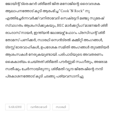
ജോയിന്റ് ട്രെഷറർ ശ്രീമതി ജിത മനോജിന്റെ ദൈവദശക
ആലാപനത്തോട് കൂടി ആരംഭിച്ച “Cook ‘N Rock” നു
എത്തിച്ചേർന്നവർക്ക്‌ വനിതാവേദി സെക്രട്ടറി മഞ്ജു സുരേഷ്
സ്വാഗതം ആശംസിക്കുകയും, BEC മാർക്കറ്റിംഗ് മാനേജർ ശ്രീ
രാംദാസ് നായർ, ഇന്ത്യൻ ലോയേഴ്സ് ഫോറം പ്രസിഡന്റ് ശ്രീ
തോമസ് പണിക്കർ, സാരഥി സെൻട്രൽ കമ്മിറ്റി അംഗങ്ങൾ,
ട്രസ്റ്റ് ഭാരവാഹികൾ, ഉപദേശക സമിതി അംഗങ്ങൾ തുടങ്ങിയർ
ആശംസകൾ നേരുകയുണ്ടായി. പരിപാടിയുടെ അവതരണം
കൈകാര്യം ചെയ്തത് ശ്രീമതി പൗർണ്ണമി സംഗീതും, അരോമ
സതീഷും ചേർന്നായിരുന്നു. ശ്രീമതി വൃന്ദ ജിതേഷിന്റെ നന്ദി
പ്രകാശനത്തോട് കൂടി ചടങ്ങു പര്യവസാനിച്ചു.
SARADHI
വനിതാവേദി
സാരഥി