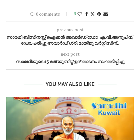
0 comments
0
previous post
സാരഥി ബിസിനസ്സ് ഐക്കൻ അവാർഡ് ഡോ: എ.വി.അനൂപിന്,
ഡോ.പൽപ്പു അവാർഡ് ശ്രീ.മാത്യു വർഗ്ഗീസിന്..
next post
സാരഥിയുടെ 15 മത് യൂണിറ്റ് ഉദ്‌ഘാടനം സംഘടിപ്പിച്ചു
YOU MAY ALSO LIKE