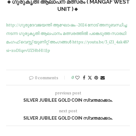
🔸ഗുരുകൃതി ആലാപന മത്സരം ( MANGAF WEST
UNIT )🔸
http://ഗുരുദേവജയന്തി ആഘോഷം -2024 നോട് അനുബന്ധിച്ച
നടന്ന ഗുരുകൃതി ആലപാനം മത്സരത്തിൽ പങ്കെടുത്ത സാരഥി
മംഗഫ് വെസ്റ്റ് യുണിറ്റ് അംഗങ്ങൾ https://youtu.be/3_iZl_4ak48?
si=zoDIqevUZHbHl1Jp
0 comments
0
previous post
SILVER JUBILEE GOLD COIN സ്വന്തമാക്കാം.
next post
SILVER JUBILEE GOLD COIN സ്വന്തമാക്കാം.