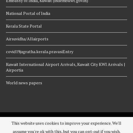
Embassy of India, Kuwait (indembkwt.gov.in)
National Portal of India
Kerala State Portal
Airsuvidha/Allairports
covid19jagratha.kerala.pravasiEntry
Kuwait International Airport Arrivals, Kuwait City KWI Arrivals |
Airportia
World news papers
Saradhikuwait@2020 - All Right Reserved. Designed and Developed by
This website uses cookies to improve your experience. We'll
ninepic
assume you're ok with this, but you can opt-out if you wish.