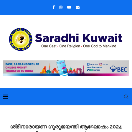
ശ്രീനാരായണ ഗുരുജയന്തി ആഘോഷം 2024